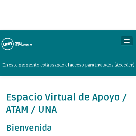
En este momento está usando el acceso para invitados (
Acceder
)
Mensajes
Espacio Virtual de Apoyo /
Preferencias
ATAM / UNA
Bienvenida